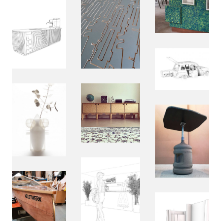
VELDTWERK
Veldtwerk denkt graag mee en is oplossingsgericht.
Jaren van ervaring in zowel 2d als 3d.
Samen in gesprek:
david@veldtwerk.info